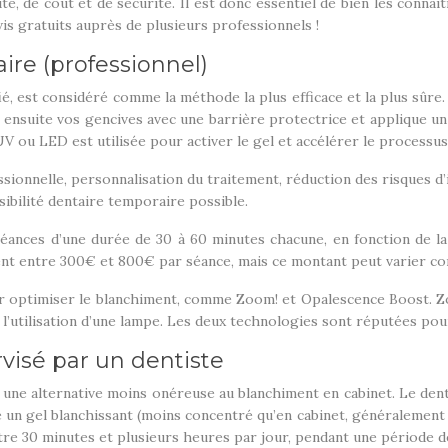
é, de coût et de sécurité. Il est donc essentiel de bien les connaî
s gratuits auprès de plusieurs professionnels !
ire (professionnel)
ié, est considéré comme la méthode la plus efficace et la plus sûre
 ensuite vos gencives avec une barrière protectrice et applique u
 ou LED est utilisée pour activer le gel et accélérer le processus
ssionnelle, personnalisation du traitement, réduction des risques d’i
sibilité dentaire temporaire possible.
éances d’une durée de 30 à 60 minutes chacune, en fonction de l
t entre 300€ et 800€ par séance, mais ce montant peut varier cons
ur optimiser le blanchiment, comme Zoom! et Opalescence Boost. Zoo
’utilisation d’une lampe. Les deux technologies sont réputées pour l
visé par un dentiste
t une alternative moins onéreuse au blanchiment en cabinet. Le de
 un gel blanchissant (moins concentré qu’en cabinet, généralement
re 30 minutes et plusieurs heures par jour, pendant une période d