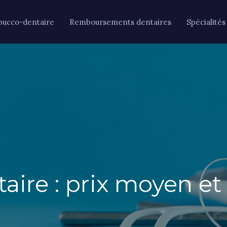
bucco-dentaire
Remboursements dentaires
Spécialités
ire : prix moyen et