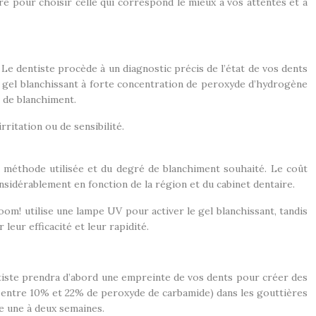
tre pour choisir celle qui correspond le mieux à vos attentes et à
. Le dentiste procède à un diagnostic précis de l’état de vos dents
n gel blanchissant à forte concentration de peroxyde d’hydrogène
 de blanchiment.
rritation ou de sensibilité.
a méthode utilisée et du degré de blanchiment souhaité. Le coût
idérablement en fonction de la région et du cabinet dentaire.
m! utilise une lampe UV pour activer le gel blanchissant, tandis
eur efficacité et leur rapidité.
ntiste prendra d’abord une empreinte de vos dents pour créer des
 entre 10% et 22% de peroxyde de carbamide) dans les gouttières
e une à deux semaines.