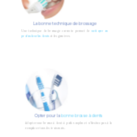
La bonne technique de brossage
Une technique de brossage correcte permet de
nettoyer en
profondeur les dents
et les gencives.
Opter pour la
bonne brosse à dents
Adopter une brosse à dent à poils souples et n’hésitez pas à la
remplacer tous les trois mois.