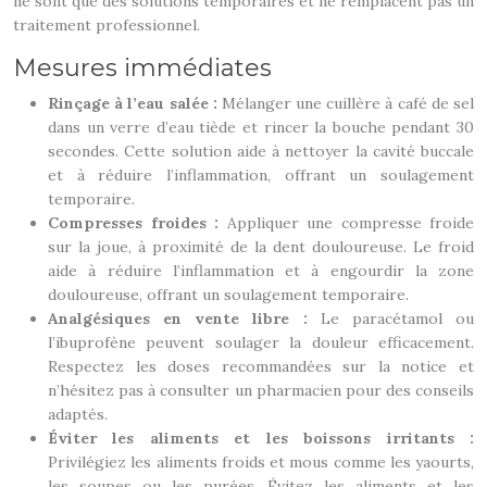
ne sont que des solutions temporaires et ne remplacent pas un
traitement professionnel.
Mesures immédiates
Rinçage à l’eau salée :
Mélanger une cuillère à café de sel
dans un verre d’eau tiède et rincer la bouche pendant 30
secondes. Cette solution aide à nettoyer la cavité buccale
et à réduire l’inflammation, offrant un soulagement
temporaire.
Compresses froides :
Appliquer une compresse froide
sur la joue, à proximité de la dent douloureuse. Le froid
aide à réduire l’inflammation et à engourdir la zone
douloureuse, offrant un soulagement temporaire.
Analgésiques en vente libre :
Le paracétamol ou
l’ibuprofène peuvent soulager la douleur efficacement.
Respectez les doses recommandées sur la notice et
n’hésitez pas à consulter un pharmacien pour des conseils
adaptés.
Éviter les aliments et les boissons irritants :
Privilégiez les aliments froids et mous comme les yaourts,
les soupes ou les purées. Évitez les aliments et les