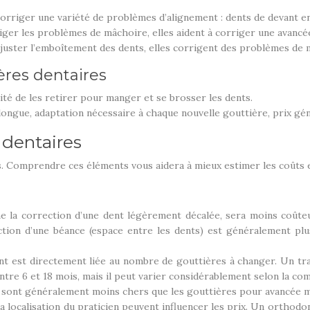
corriger une variété de problèmes d’alignement : dents de devant en
iger les problèmes de mâchoire, elles aident à corriger une avancé
ajuster l’emboîtement des dents, elles corrigent des problèmes de 
ères dentaires
ilité de les retirer pour manger et se brosser les dents.
ongue, adaptation nécessaire à chaque nouvelle gouttière, prix géné
 dentaires
rs. Comprendre ces éléments vous aidera à mieux estimer les coûts 
 la correction d’une dent légèrement décalée, sera moins coûte
ction d’une béance (espace entre les dents) est généralement pl
nt est directement liée au nombre de gouttières à changer. Un tra
tre 6 et 18 mois, mais il peut varier considérablement selon la com
s sont généralement moins chers que les gouttières pour avancée m
la localisation du praticien peuvent influencer les prix. Un orthod