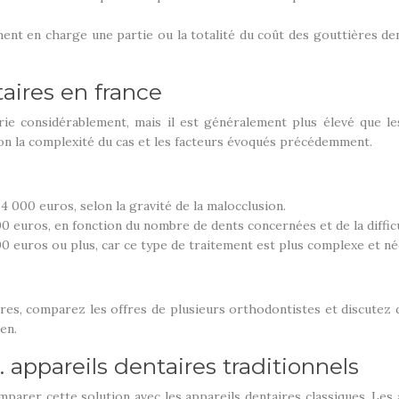
ent en charge une partie ou la totalité du coût des gouttières d
aires en france
ie considérablement, mais il est généralement plus élevé que les
lon la complexité du cas et les facteurs évoqués précédemment.
4 000 euros, selon la gravité de la malocclusion.
0 euros, en fonction du nombre de dents concernées et de la diffic
0 euros ou plus, car ce type de traitement est plus complexe et né
res, comparez les offres de plusieurs orthodontistes et discute
ien.
. appareils dentaires traditionnels
omparer cette solution avec les appareils dentaires classiques. Les