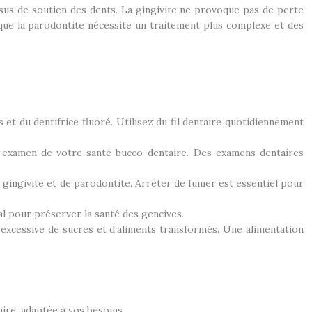
issus de soutien des dents. La gingivite ne provoque pas de perte
s que la parodontite nécessite un traitement plus complexe et des
et du dentifrice fluoré. Utilisez du fil dentaire quotidiennement
n examen de votre santé bucco-dentaire. Des examens dentaires
e gingivite et de parodontite. Arrêter de fumer est essentiel pour
l pour préserver la santé des gencives.
 excessive de sucres et d’aliments transformés. Une alimentation
ire, adaptée à vos besoins.