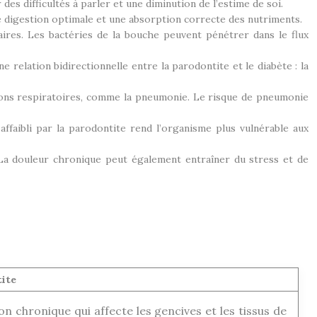
des difficultés à parler et une diminution de l’estime de soi.
ne digestion optimale et une absorption correcte des nutriments.
aires. Les bactéries de la bouche peuvent pénétrer dans le flux
ne relation bidirectionnelle entre la parodontite et le diabète : la
ions respiratoires, comme la pneumonie. Le risque de pneumonie
ffaibli par la parodontite rend l’organisme plus vulnérable aux
 La douleur chronique peut également entraîner du stress et de
ite
on chronique qui affecte les gencives et les tissus de