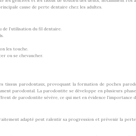
e les gencives et les tissus de soutien des dents, notamment l’os 
 principale cause de perte dentaire chez les adultes.
 l’utilisation du fil dentaire.
s.
’on les touche.
acer ou se chevaucher.
es tissus parodontaux, provoquant la formation de poches parod
ligament parodontal. La parodontite se développe en plusieurs phase
ffrent de parodontite sévère, ce qui met en évidence l’importance d
aitement adapté peut ralentir sa progression et prévenir la perte d