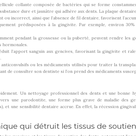
ellicule collante composée de bactéries qui se forme constamment
e substance dure et jaunâtre qui adhère aux dents. La plaque dentaire
t ou incorrect, ainsi que l’absence de fil dentaire, favorisent l’acc
uement prédisposées à la gingivite. Par exemple, environ 30% d
nt pendant la grossesse ou la puberté, peuvent rendre les genciv
ns hormonales.
éduit l’apport sanguin aux gencives, favorisant la gingivite et ra
.
nticonvulsifs ou les médicaments utilisés pour traiter la transpl
tant de consulter son dentiste si l’on prend des médicaments suscep
apidement. Un nettoyage professionnel des dents et une bonne hy
uer vers une parodontite, une forme plus grave de maladie des 
 et une sensibilité dentaire accrue. En effet, la récession gingiva
ique qui détruit les tissus de soutie