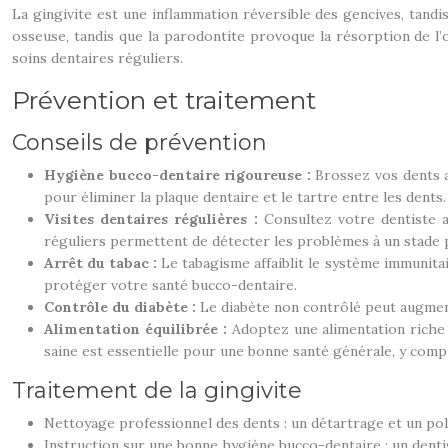
La gingivite est une inflammation réversible des gencives, tandi
osseuse, tandis que la parodontite provoque la résorption de l’o
soins dentaires réguliers.
Prévention et traitement
Conseils de prévention
Hygiène bucco-dentaire rigoureuse :
Brossez vos dents a
pour éliminer la plaque dentaire et le tartre entre les dent
Visites dentaires régulières :
Consultez votre dentiste 
réguliers permettent de détecter les problèmes à un stade p
Arrêt du tabac :
Le tabagisme affaiblit le système immunita
protéger votre santé bucco-dentaire.
Contrôle du diabète :
Le diabète non contrôlé peut augment
Alimentation équilibrée :
Adoptez une alimentation riche 
saine est essentielle pour une bonne santé générale, y compr
Traitement de la gingivite
Nettoyage professionnel des dents : un détartrage et un poli
Instruction sur une bonne hygiène bucco-dentaire : un dent