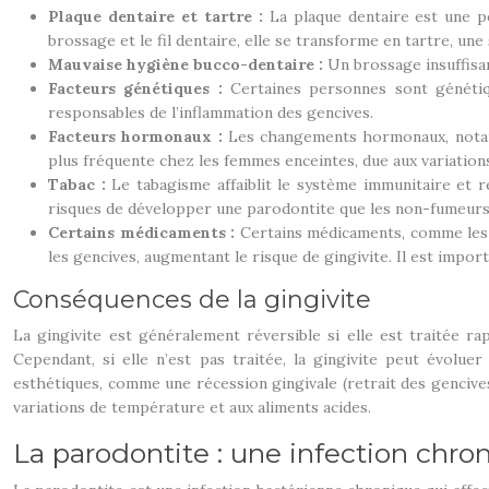
Plaque dentaire et tartre :
La plaque dentaire est une p
brossage et le fil dentaire, elle se transforme en tartre, un
Mauvaise hygiène bucco-dentaire :
Un brossage insuffisan
Facteurs génétiques :
Certaines personnes sont génétiq
responsables de l’inflammation des gencives.
Facteurs hormonaux :
Les changements hormonaux, notamme
plus fréquente chez les femmes enceintes, due aux variatio
Tabac :
Le tabagisme affaiblit le système immunitaire et r
risques de développer une parodontite que les non-fumeurs
Certains médicaments :
Certains médicaments, comme les a
les gencives, augmentant le risque de gingivite. Il est impor
Conséquences de la gingivite
La gingivite est généralement réversible si elle est traitée r
Cependant, si elle n’est pas traitée, la gingivite peut évol
esthétiques, comme une récession gingivale (retrait des gencives),
variations de température et aux aliments acides.
La parodontite : une infection chron