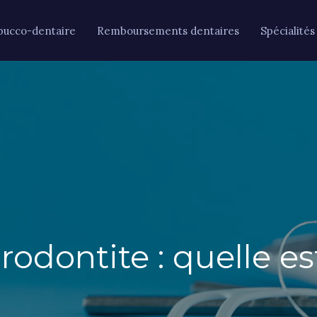
bucco-dentaire
Remboursements dentaires
Spécialités
rodontite : quelle es