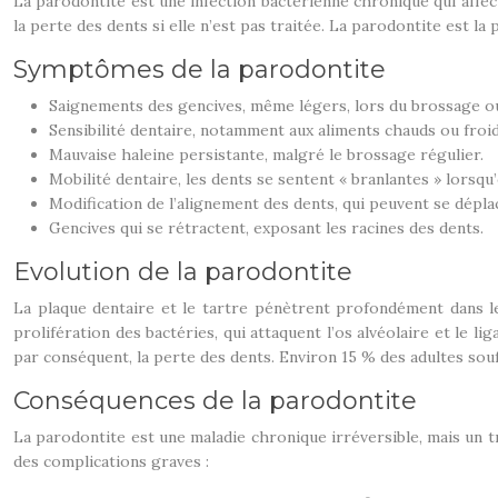
La parodontite est une infection bactérienne chronique qui affect
la perte des dents si elle n’est pas traitée. La parodontite est la
Symptômes de la parodontite
Saignements des gencives, même légers, lors du brossage ou de
Sensibilité dentaire, notamment aux aliments chauds ou froid
Mauvaise haleine persistante, malgré le brossage régulier.
Mobilité dentaire, les dents se sentent « branlantes » lorsqu
Modification de l’alignement des dents, qui peuvent se dépl
Gencives qui se rétractent, exposant les racines des dents.
Evolution de la parodontite
La plaque dentaire et le tartre pénètrent profondément dans l
prolifération des bactéries, qui attaquent l’os alvéolaire et le 
par conséquent, la perte des dents. Environ 15 % des adultes sou
Conséquences de la parodontite
La parodontite est une maladie chronique irréversible, mais un tr
des complications graves :