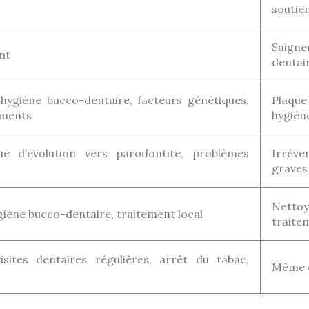
soutie
Saignem
nt
dentair
 hygiène bucco-dentaire, facteurs génétiques,
Plaque
aments
hygièn
que d’évolution vers parodontite, problèmes
Irréve
graves
Netto
iène bucco-dentaire, traitement local
traite
sites dentaires régulières, arrêt du tabac,
Même qu