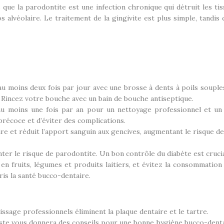
s que la parodontite est une infection chronique qui détruit les t
s alvéolaire. Le traitement de la gingivite est plus simple, tandi
u moins deux fois par jour avec une brosse à dents à poils souples 
s. Rincez votre bouche avec un bain de bouche antiseptique.
au moins une fois par an pour un nettoyage professionnel et u
récoce et d’éviter des complications.
ire et réduit l’apport sanguin aux gencives, augmentant le risque d
er le risque de parodontite. Un bon contrôle du diabète est crucia
en fruits, légumes et produits laitiers, et évitez la consommation
is la santé bucco-dentaire.
ssage professionnels éliminent la plaque dentaire et le tartre.
iste vous donnera des conseils pour une bonne hygiène bucco-denta