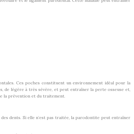
alvéolaire et le ligament parodontal. Cette maladie peut entraîner
ontales. Ces poches constituent un environnement idéal pour la
s, de légère à très sévère, et peut entraîner la perte osseuse et,
e la prévention et du traitement.
es dents. Si elle n’est pas traitée, la parodontite peut entraîner