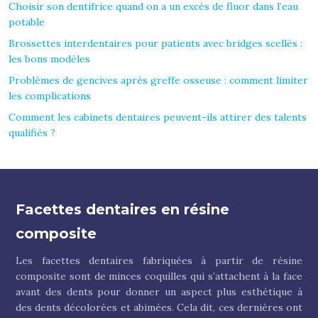
Choisir son dentifrice quand on a un excès de fluor dans l’eau
potable
Brossettes interdentaires pour patients avec bridges scellés :
les bons modèles
Problèmes de gencives après greffe osseuse : comment limiter
les complications
Comment les cabinets dentaires peuvent-ils attirer des talents
qualifiés ?
Facettes dentaires en résine
composite
Les facettes dentaires fabriquées à partir de résine
composite sont de minces coquilles qui s’attachent à la face
avant des dents pour donner un aspect plus esthétique à
des dents décolorées et abimées. Cela dit, ces dernières ont