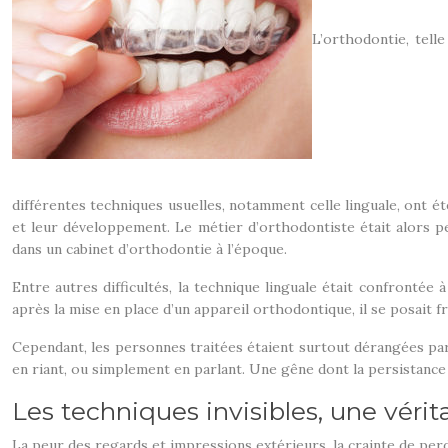
L’orthodontie, telle
différentes techniques usuelles, notamment celle linguale, ont ét
et leur développement. Le métier d’orthodontiste était alors peu
dans un cabinet d’orthodontie à l’époque.
Entre autres difficultés, la technique linguale était confrontée 
après la mise en place d’un appareil orthodontique, il se posait 
Cependant, les personnes traitées étaient surtout dérangées par 
en riant, ou simplement en parlant. Une gêne dont la persistance
Les techniques invisibles, une vérit
La peur des regards et impressions extérieurs, la crainte de perd