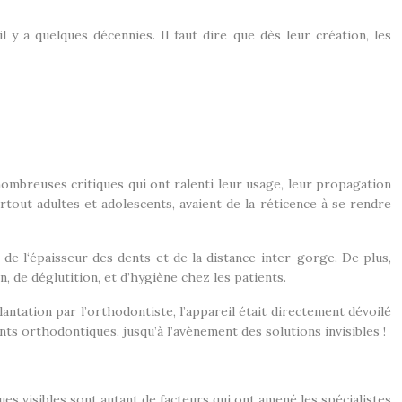
il y a quelques décennies. Il faut dire que dès leur création, les
 nombreuses critiques qui ont ralenti leur usage, leur propagation
rtout adultes et adolescents, avaient de la réticence à se rendre
, de l‘épaisseur des dents et de la distance inter-gorge. De plus,
 de déglutition, et d’hygiène chez les patients.
ntation par l’orthodontiste, l’appareil était directement dévoilé
s orthodontiques, jusqu’à l’avènement des solutions invisibles !
es visibles sont autant de facteurs qui ont amené les spécialistes