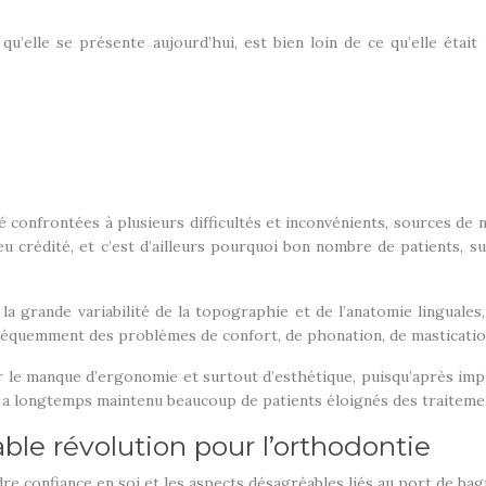
 qu’elle se présente aujourd’hui, est bien loin de ce qu’elle était 
é confrontées à plusieurs difficultés et inconvénients, sources de
 crédité, et c’est d’ailleurs pourquoi bon nombre de patients, su
à la grande variabilité de la topographie et de l’anatomie linguales
fréquemment des problèmes de confort, de phonation, de mastication,
le manque d’ergonomie et surtout d’esthétique, puisqu’après impla
 a longtemps maintenu beaucoup de patients éloignés des traitement
able révolution pour l’orthodontie
re confiance en soi et les aspects désagréables liés au port de bagu