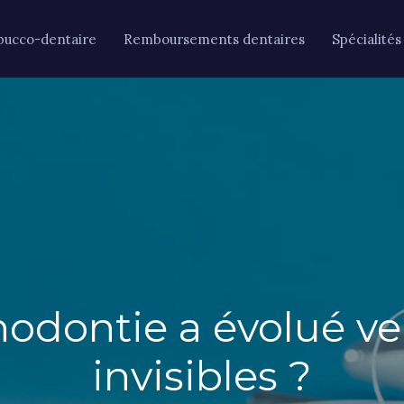
bucco-dentaire
Remboursements dentaires
Spécialités
odontie a évolué ver
invisibles ?