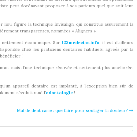
ntiste peut dorénavant proposer à ses patients quel que soit leur
lieu, figure la technique Invisalign, qui constitue assurément la
tièrement transparentes, nommées « Aligners ».
et nettement économique. Sur
123medecins.info
, il est d’ailleurs
disponible chez les praticiens dentaires habituels, agréés par la
énéficier !
 d’antan, mais d’une technique rénovée et nettement plus améliorée.
u’un appareil dentaire est implanté, à l’exception bien sûr de
ralement révolutionné l’
odontologie
!
Mal de dent carie : que faire pour soulager la douleur?