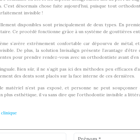
ces. C’est désormais chose faite aujourd’hui, puisque tout orthodo
faitement invisible !
ellement disponibles sont principalement de deux types. En premier 
ntaire. Ce procédé fonctionne grâce à un système de gouttières en
ystème s’avère extrêmement confortable car dépourvu de métal, 
isible. De plus, la solution Invisalign présente l’avantage d’être 
tentes pour prendre rendez-vous avec un orthodontiste avant d’en b
linguale. Bien sûr, il ne s’agit pas ici des méthodes peu efficaces
gnement des dents sont placés sur la face interne de ces dernières.
 le matériel n’est pas exposé, et personne ne peut soupçonner q
plus esthétique, il va sans dire que l’orthodontie invisible a litté
 clinique