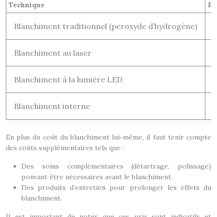
Technique
Pr
Blanchiment traditionnel (peroxyde d’hydrogène)
Blanchiment au laser
Blanchiment à la lumière LED
Blanchiment interne
8
En plus du coût du blanchiment lui-même, il faut tenir compte
des coûts supplémentaires tels que :
Des soins complémentaires (détartrage, polissage)
pouvant être nécessaires avant le blanchiment.
Des produits d’entretien pour prolonger les effets du
blanchiment.
Il est important de noter que ces prix sont indicatifs et